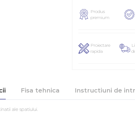
Produs
premium
Proiectare
Li
rapida
d
ii
Fisa tehnica
Instructiuni de intr
natii ale spatiului.