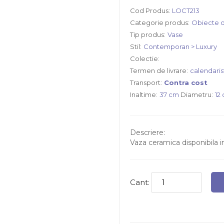
Cod Produs:
LOCT213
Categorie produs:
Obiecte d
Tip produs:
Vase
Stil:
Contemporan > Luxury
Colectie:
Termen de livrare:
calendaris
Transport:
Contra cost
Inaltime:
37 cm
Diametru:
12
Descriere:
Vaza ceramica disponibila 
Cant: