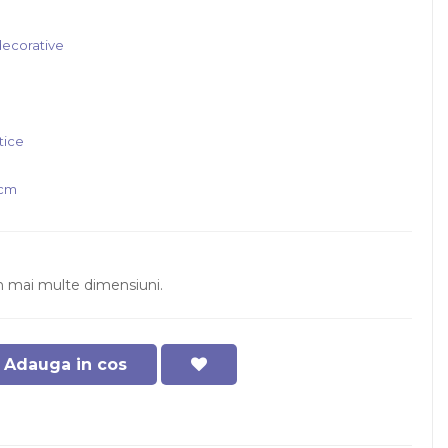
ecorative
tice
 cm
in mai multe dimensiuni.
Adauga in cos