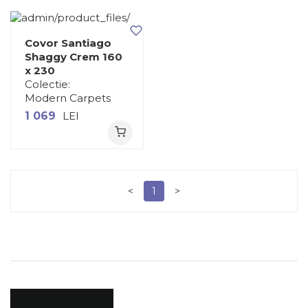
Covor Santiago
Shaggy Crem 160
x 230
Colectie:
Modern Carpets
1 069
LEI
<
1
>