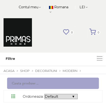
|
|
Contul meu
Romana
LEI
0
0
Filtre
ACASA
SHOP
DECORATIUNI
MODERN
Ordoneaza: