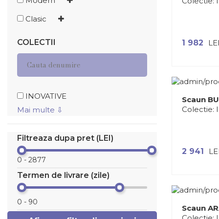
Modern
Colectie:
Clasic
COLECTII
1 982
LE
INOVATIVE
Scaun B
Colectie:
Mai multe ⇩
Filtreaza dupa pret (LEI)
2 941
LE
Termen de livrare (zile)
Scaun A
Colectie: