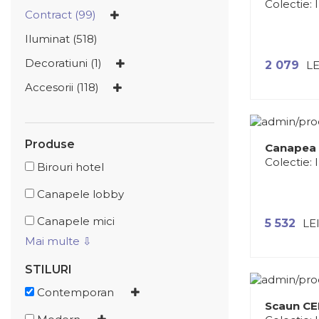
Colectie:
Contract (99)
Iluminat (518)
Decoratiuni (1)
2 079
LE
Accesorii (118)
Produse
Canapea
Colectie:
Birouri hotel
Canapele lobby
Canapele mici
5 532
LE
Mai multe ⇩
STILURI
Contemporan
Scaun CE