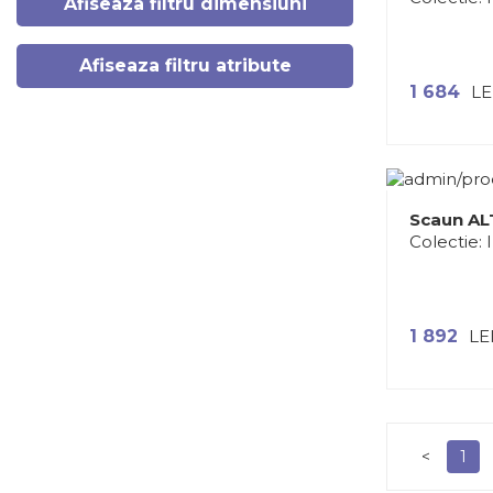
Afiseaza filtru dimensiuni
Afiseaza filtru atribute
1 684
LE
Scaun A
Colectie:
1 892
LE
<
1