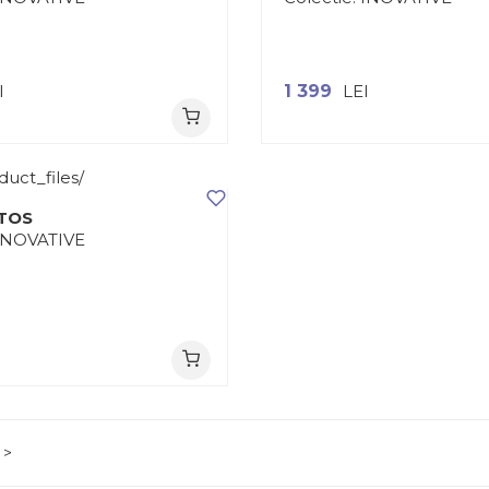
I
1 399
LEI
LTOS
INOVATIVE
I
>