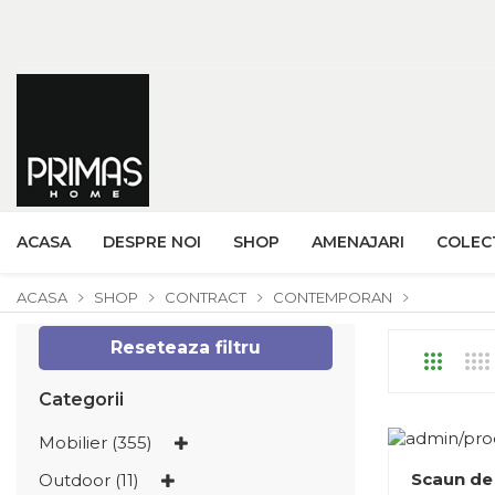
ACASA
DESPRE NOI
SHOP
AMENAJARI
COLECT
ACASA
SHOP
CONTRACT
CONTEMPORAN
Reseteaza filtru
Categorii
Mobilier (355)
Scaun de
Outdoor (11)