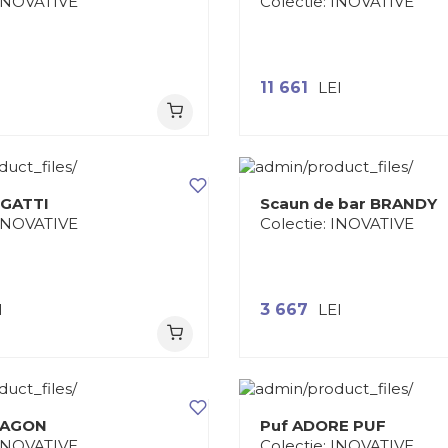
INOVATIVE
Colectie:
INOVATIVE
I
11 661
LEI
UGATTI
Scaun de bar BRANDY
INOVATIVE
Colectie:
INOVATIVE
I
3 667
LEI
RAGON
Puf ADORE PUF
INOVATIVE
Colectie:
INOVATIVE