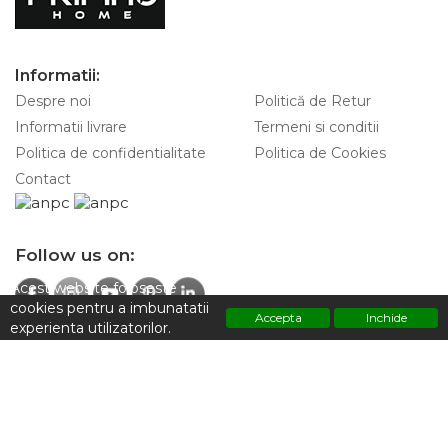
Informatii:
Despre noi
Politică de Retur
Informatii livrare
Termeni si conditii
Politica de confidentialitate
Politica de Cookies
Contact
Follow us on:
Acest website foloseste
cookies pentru a imbunatatii
Accepta
Inchide
experienta utilizatorilor.
Contacteaza-ne pentru informatii:
Polititca de confidentialitate
+4 0747 928 797
Adresa:
Strada Sfintilor 7, Sector 2 ,Bucuresti 030167