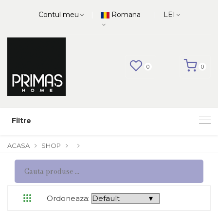
|
|
Contul meu
Romana
LEI
0
0
Filtre
ACASA
SHOP
Ordoneaza: