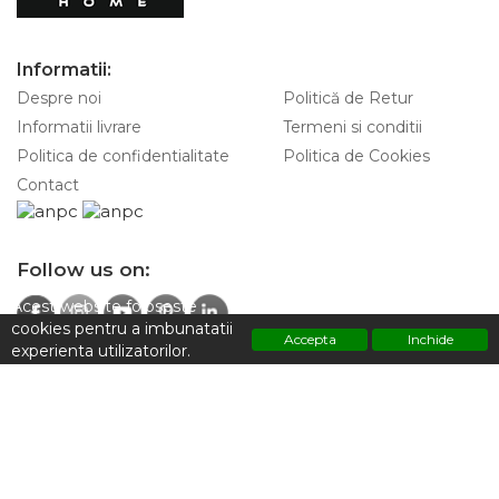
Informatii:
Despre noi
Politică de Retur
Informatii livrare
Termeni si conditii
Politica de confidentialitate
Politica de Cookies
Contact
Follow us on:
Acest website foloseste
cookies pentru a imbunatatii
Accepta
Inchide
experienta utilizatorilor.
Contacteaza-ne pentru informatii:
Polititca de confidentialitate
+4 0747 928 797
Adresa:
Strada Sfintilor 7, Sector 2 ,Bucuresti 030167