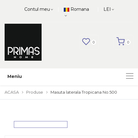
|
|
Contul meu
Romana
LEI
0
0
Meniu
ACASA
Produse
Masuta laterala Tropicana No.500