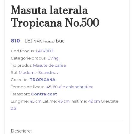
Masuta laterala
Tropicana No.500
LEI
810
buc
(TVA inclus)
Cod Produs:
LATR003
Categorie produs:
Living
Tip produs:
Masute de cafea
Stil:
Modern > Scandinav
Colectie:
TROPICANA
Termen de livrare:
45-60 zile calendaristice
Transport:
Contra cost
Lungime:
45 cm
Latime:
45 cm
Inaltime:
42 cm
Greutate:
2.5
Descriere: