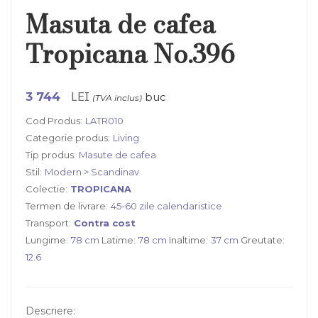
Masuta de cafea
Tropicana No.396
LEI
3 744
buc
(TVA inclus)
Cod Produs:
LATR010
Categorie produs:
Living
Tip produs:
Masute de cafea
Stil:
Modern > Scandinav
Colectie:
TROPICANA
Termen de livrare:
45-60 zile calendaristice
Transport:
Contra cost
Lungime:
78 cm
Latime:
78 cm
Inaltime:
37 cm
Greutate:
12.6
Descriere: