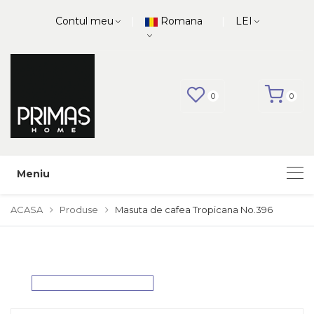
|
|
Contul meu
Romana
LEI
0
0
Meniu
ACASA
Produse
Masuta de cafea Tropicana No.396