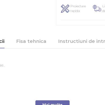
Proiectare
Li
rapida
d
ii
Fisa tehnica
Instructiuni de intr
ale.
Mai multe