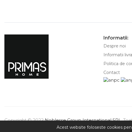
Informatii:
Despre noi
Informatii livr
Politica de co
Contact
Copyright © 2022
Noblesse Group International SRL
. Toa
Acest website foloseste cookies pentr