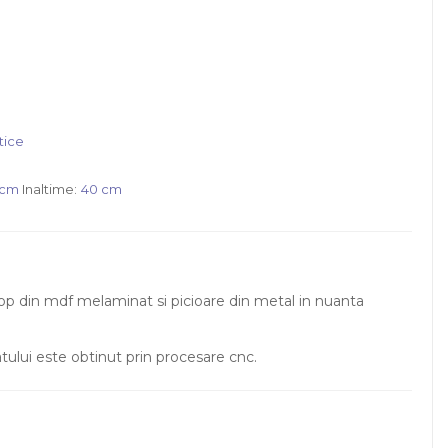
tice
 cm
Inaltime:
40 cm
p din mdf melaminat si picioare din metal in nuanta
atului este obtinut prin procesare cnc.