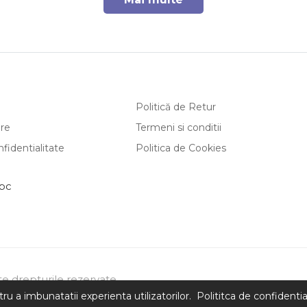
Politică de Retur
are
Termeni si conditii
nfidentialitate
Politica de Cookies
te drepturile rezervate.
u a imbunatatii experienta utilizatorilor.
Polititca de confidentia