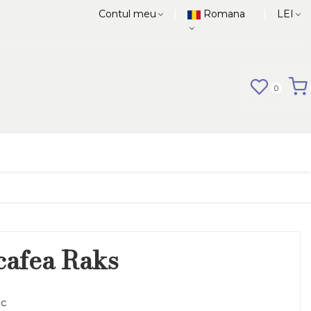
|
|
Contul meu
Romana
LEI
0
cafea Raks
c