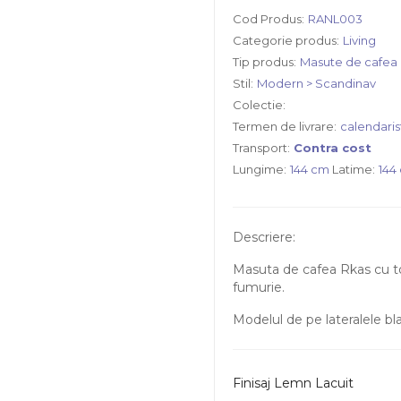
Cod Produs:
RANL003
Categorie produs:
Living
Tip produs:
Masute de cafea
Stil:
Modern > Scandinav
Colectie:
Termen de livrare:
calendaris
Transport:
Contra cost
Lungime:
144 cm
Latime:
144
Descriere:
Masuta de cafea Rkas cu to
fumurie.
Modelul de pe lateralele bl
Finisaj Lemn Lacuit