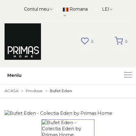
|
|
Contul meu
Romana
LEI
0
0
Meniu
ACASA
Produse
Bufet Eden