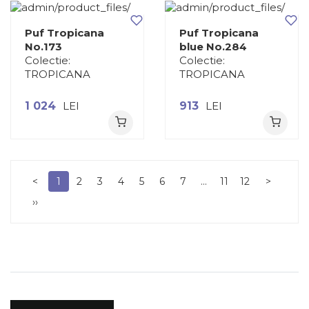
Puf Tropicana
Puf Tropicana
No.173
blue No.284
Colectie:
Colectie:
TROPICANA
TROPICANA
1 024
LEI
913
LEI
<
1
2
3
4
5
6
7
...
11
12
>
››