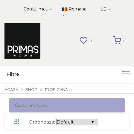
|
|
Contul meu
Romana
LEI
0
0
Filtre
ACASA
SHOP
TROPICANA
Ordoneaza: