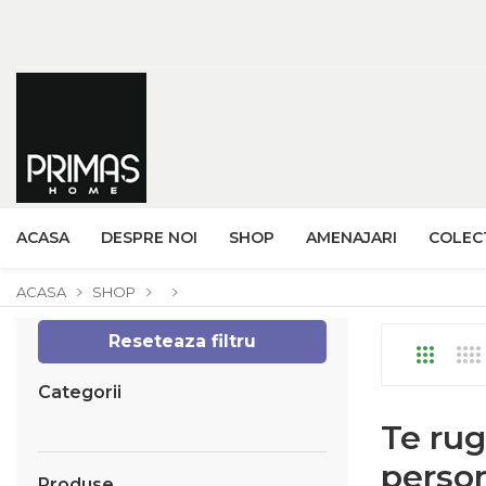
ACASA
DESPRE NOI
SHOP
AMENAJARI
COLECT
ACASA
SHOP
Reseteaza filtru
Categorii
Te rug
person
Produse