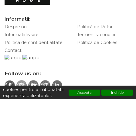
Informatii:
Despre noi
Politică de Retur
Informatii livrare
Termeni si conditii
Politica de confidentialitate
Politica de Cookies
Contact
Follow us on:
Acest website foloseste
cookies pentru a imbunatatii
Accepta
Inchide
experienta utilizatorilor.
Contacteaza-ne pentru informatii:
Polititca de confidentialitate
+4 0747 928 797
Adresa:
Strada Sfintilor 7, Sector 2 ,Bucuresti 030167