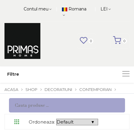
|
|
Contul meu
Romana
LEI
0
0
Filtre
ACASA
SHOP
DECORATIUNI
CONTEMPORAN
Ordoneaza: