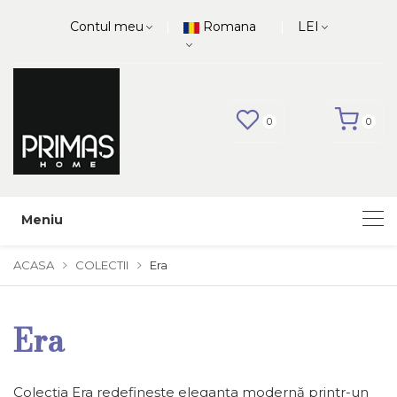
|
|
Contul meu
Romana
LEI
0
0
Meniu
ACASA
COLECTII
Era
Era
Colecția Era redefinește eleganța modernă printr-un