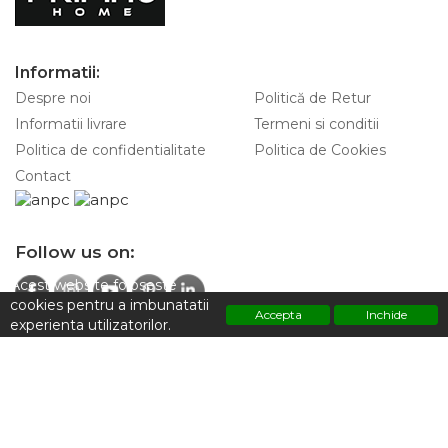
Informatii:
Despre noi
Politică de Retur
Informatii livrare
Termeni si conditii
Politica de confidentialitate
Politica de Cookies
Contact
Follow us on:
Acest website foloseste
cookies pentru a imbunatatii
Accepta
Inchide
experienta utilizatorilor.
Contacteaza-ne pentru informatii:
Polititca de confidentialitate
+4 0747 928 797
Adresa:
Strada Sfintilor 7, Sector 2 ,Bucuresti 030167