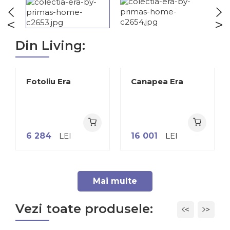
<
>
Din Living:
Fotoliu Era
Canapea Era
6 284
LEI
16 001
LEI
Mai multe
Vezi toate produsele:
<
>