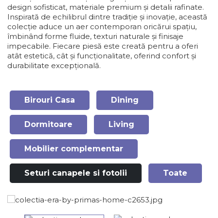
design sofisticat, materiale premium și detalii rafinate.
Inspirată de echilibrul dintre tradiție și inovație, această
colecție aduce un aer contemporan oricărui spațiu,
îmbinând forme fluide, texturi naturale și finisaje
impecabile. Fiecare piesă este creată pentru a oferi
atât estetică, cât și funcționalitate, oferind confort și
durabilitate excepțională.
Birouri Casa
Dining
Dormitoare
Living
Mobilier complementar
Seturi canapele si fotolii
Toate