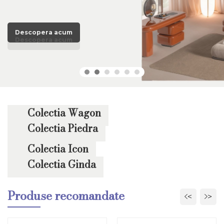
Descopera acum
Descopera acum
Descopera acum
Descopera acum
Descopera acum
Descopera acum
Colectia Wagon
Colectia Piedra
Colectia Icon
Colectia Ginda
Produse recomandate
<
>