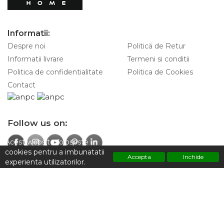
Informatii:
Despre noi
Politică de Retur
Informatii livrare
Termeni si conditii
Politica de confidentialitate
Politica de Cookies
Contact
Follow us on:
Acest website foloseste
cookies pentru a imbunatatii
Accepta
Inchide
experienta utilizatorilor.
Contacteaza-ne pentru informatii:
Polititca de confidentialitate
+4 0747 928 797
Adresa:
Strada Sfintilor 7, Sector 2 ,Bucuresti 030167