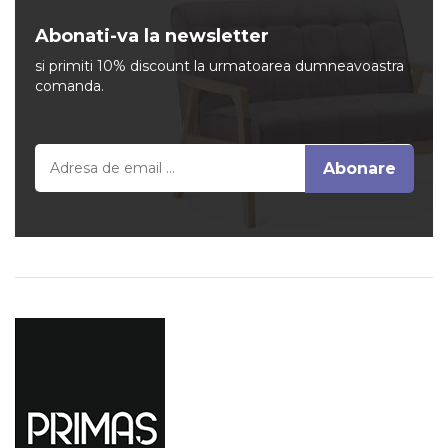
Abonati-va la newsletter
si primiti 10% discount la urmatoarea dumneavoastra
comanda.
Completeaza email
Abonare