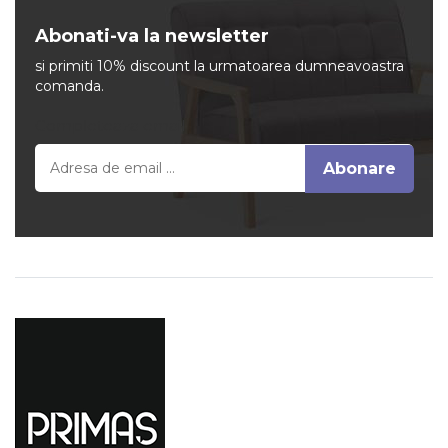
Abonati-va la newsletter
si primiti 10% discount la urmatoarea dumneavoastra
comanda.
Completeaza email
Abonare