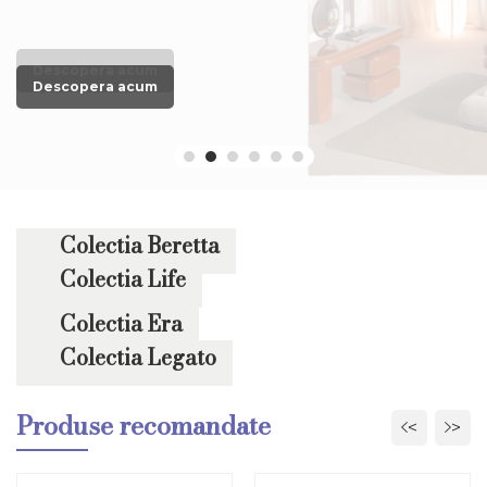
Descopera acum
Descopera acum
Descopera acum
Descopera acum
Descopera acum
Descopera acum
Colectia Beretta
Colectia Life
Colectia Era
Colectia Legato
Produse recomandate
<
>