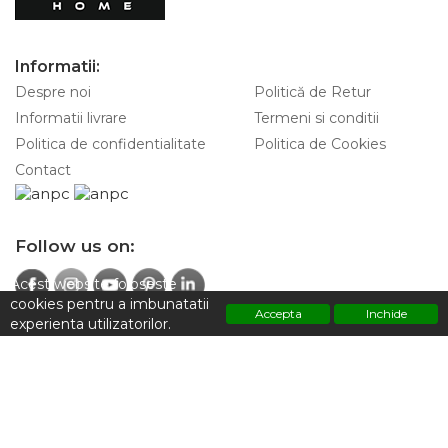
Informatii:
Despre noi
Politică de Retur
Informatii livrare
Termeni si conditii
Politica de confidentialitate
Politica de Cookies
Contact
Follow us on:
Acest website foloseste
cookies pentru a imbunatatii
Accepta
Inchide
experienta utilizatorilor.
Contacteaza-ne pentru informatii:
Polititca de confidentialitate
+4 0747 928 797
Adresa:
Strada Sfintilor 7, Sector 2 ,Bucuresti 030167