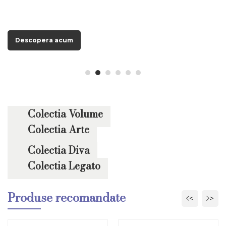
Descopera acum
Descopera acum
Descopera acum
Descopera acum
Descopera acum
Descopera acum
Colectia Volume
Colectia Arte
Colectia Diva
Colectia Legato
Produse recomandate
<
>