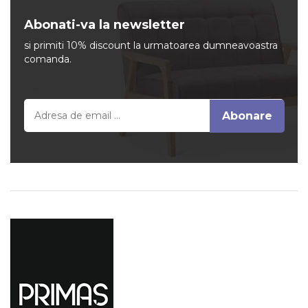
Abonati-va la newsletter
si primiti 10% discount la urmatoarea dumneavoastra
comanda.
Completeaza email
Abonare