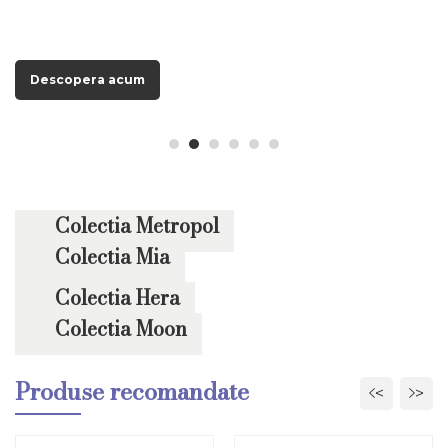
Descopera acum
Descopera acum
Descopera acum
Descopera acum
Descopera acum
Descopera acum
Colectia Metropol
Colectia Mia
Colectia Hera
Colectia Moon
Produse recomandate
<
>